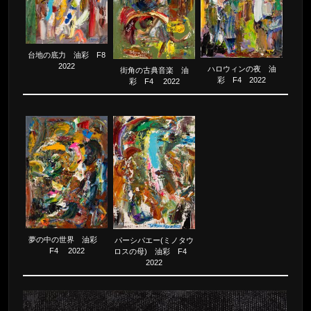
台地の底力 油彩 F8
2022
ハロウィンの夜 油
街角の古典音楽 油
彩 F4 2022
彩 F4 2022
夢の中の世界 油彩
パーシパエー(ミノタウ
F4 2022
ロスの母) 油彩 F4
2022