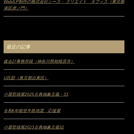
Web/LP制作の株式会社シーズ・ クリエイト オフィス（東京都
港区虎ノ門）
最近の記事
森会計事務所様（神奈川県相模原市）
U氏邸（東京都台東区）
小屋哲雄展2025古典抽象主義・33
令和6年能登半島地震 応援展
小屋哲雄展2023古典抽象主義32