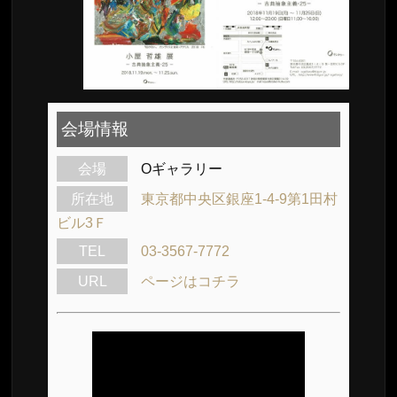
会場情報
会場
Oギャラリー
所在地
東京都中央区銀座1-4-9第1田村
ビル3Ｆ
TEL
03-3567-7772
URL
ページはコチラ