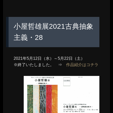
小屋哲雄展2021古典抽象
主義・28
2021年5月12日（水）～5月22日（土）
※終了いたしました。 ⇒
作品紹介はコチラ