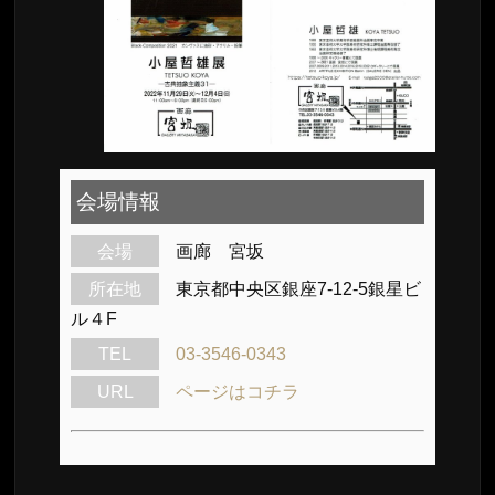
会場情報
会場
画廊 宮坂
所在地
東京都中央区銀座7-12-5銀星ビ
ル４F
TEL
03-3546-0343
URL
ページはコチラ