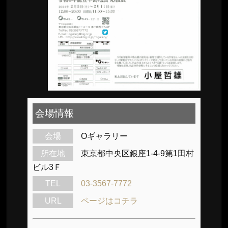
会場情報
会場
Oギャラリー
所在地
東京都中央区銀座1-4-9第1田村
ビル3Ｆ
TEL
03-3567-7772
URL
ページはコチラ