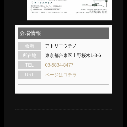
会場情報
会場
アトリエウチノ
所在地
東京都台東区上野桜木1-8-6
TEL
03-5834-8477
URL
ページはコチラ