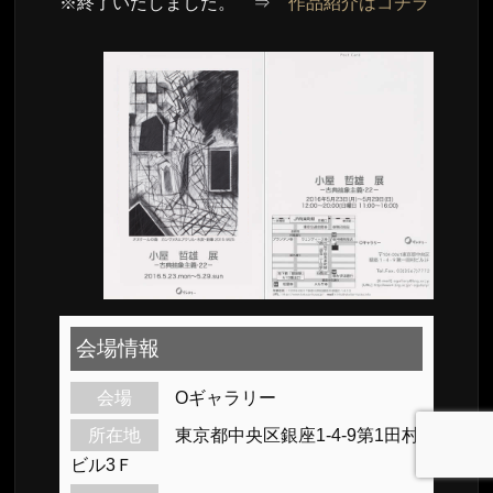
※終了いたしました。 ⇒
作品紹介はコチラ
会場情報
会場
Oギャラリー
所在地
東京都中央区銀座1-4-9第1田村
ビル3Ｆ