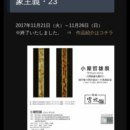
象主義・23
2017年11月21日（火）～11月26日（日）
※終了いたしました。 ⇒
作品紹介はコチラ