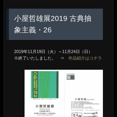
小屋哲雄展2019 古典抽
象主義・26
2019年11月19日（火）～11月24日（日）
※終了いたしました。 ⇒
作品紹介はコチラ