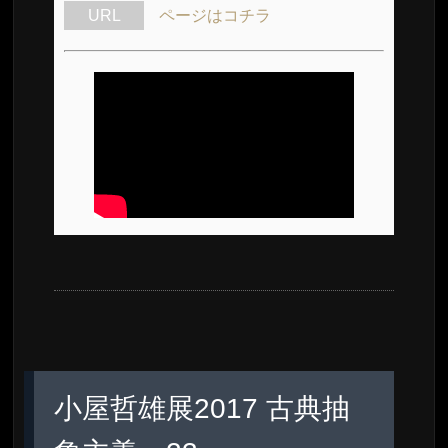
URL
ページはコチラ
小屋哲雄展2017 古典抽