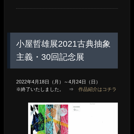
小屋哲雄展2021古典抽象
主義・30回記念展
2022年4月18日（月）～4月24日（日）
※終了いたしました。 ⇒
作品紹介はコチラ