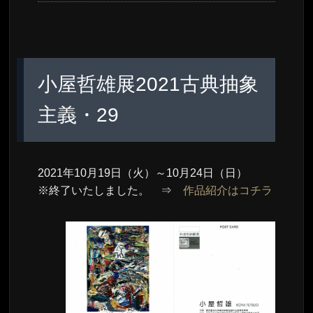
小屋哲雄展2021古典抽象
主義・29
2021年10月19日（火）～10月24日（日）
※終了いたしました。 ⇒
作品紹介はコチラ