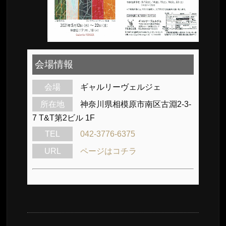
会場情報
会場
ギャルリーヴェルジェ
所在地
神奈川県相模原市南区古淵2-3-
7 T&T第2ビル 1F
TEL
042-3776-6375
URL
ページはコチラ